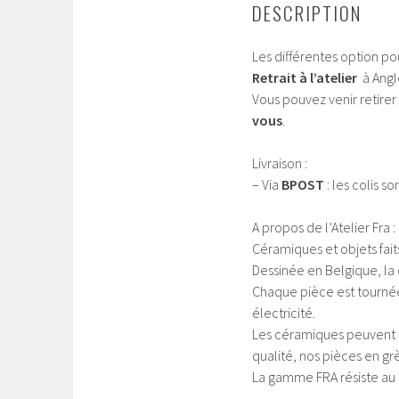
DESCRIPTION
Les différentes option po
Retrait à l’atelier
à Angle
Vous pouvez venir retir
vous
.
Livraison :
– Via
BPOST
: les colis 
A propos de l’Atelier Fra :
Céramiques et objets faits
Dessinée en Belgique, la c
Chaque pièce est tournée
électricité.
Les céramiques peuvent pr
qualité, nos pièces en gr
La gamme FRA résiste au 