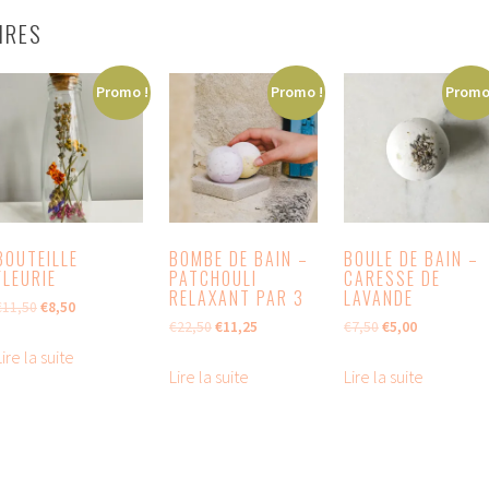
IRES
Promo !
Promo !
Promo
BOUTEILLE
BOMBE DE BAIN –
BOULE DE BAIN –
FLEURIE
PATCHOULI
CARESSE DE
RELAXANT PAR 3
LAVANDE
Le
Le
€
11,50
€
8,50
Le
Le
Le
Le
€
22,50
€
11,25
€
7,50
€
5,00
prix
prix
prix
prix
prix
prix
initial
actuel
Lire la suite
initial
actuel
initial
actuel
était :
est :
Lire la suite
Lire la suite
était :
est :
était :
est :
€11,50.
€8,50.
€22,50.
€11,25.
€7,50.
€5,00.