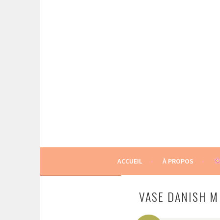
Aller
au
contenu
principal
BOUQUETS LOCAUX ET ÉCO-RESPONSABLE
GINGER FLOWER
ACCUEIL
À PROPOS
VASE DANISH M