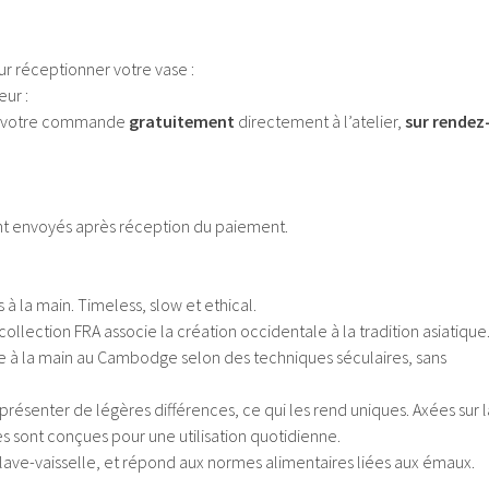
ur réceptionner votre vase :
ur :
er votre commande
gratuitement
directement à l’atelier,
sur rendez
sont envoyés après réception du paiement.
 à la main. Timeless, slow et ethical.
ollection FRA associe la création occidentale à la tradition asiatique
 à la main au Cambodge selon des techniques séculaires, sans
ésenter de légères différences, ce qui les rend uniques. Axées sur l
ès sont conçues pour une utilisation quotidienne.
lave-vaisselle, et répond aux normes alimentaires liées aux émaux.