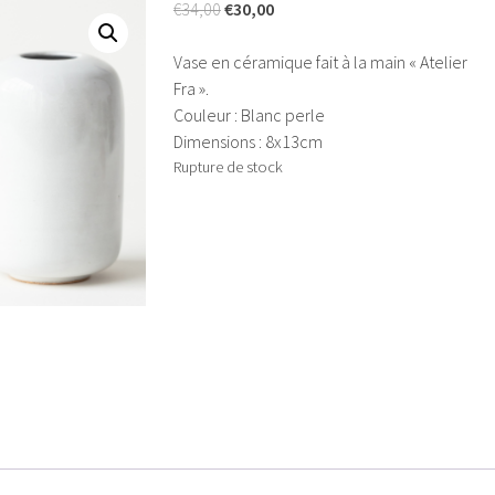
Le
Le
€
34,00
€
30,00
prix
prix
initial
actuel
Vase en céramique fait à la main « Atelier
était :
est :
Fra ».
€34,00.
€30,00.
Couleur : Blanc perle
Dimensions : 8x13cm
Rupture de stock