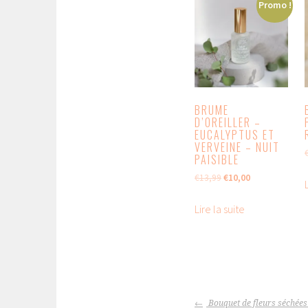
Promo !
BRUME
D’OREILLER –
EUCALYPTUS ET
VERVEINE – NUIT
PAISIBLE
Le
Le
€
13,99
€
10,00
prix
prix
initial
actuel
Lire la suite
était :
est :
€13,99.
€10,00.
NAVIGATION
Bouquet de fleurs séchées