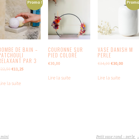
Promo !
Promo
BOMBE DE BAIN –
COURONNE SUR
VASE DANISH M
PATCHOULI
PIED COLORÉ
PERLE
RELAXANT PAR 3
Le
Le
€
30,00
€
34,00
€
30,00
Le
Le
€
22,50
€
11,25
prix
prix
prix
prix
initial
actuel
Lire la suite
Lire la suite
initial
actuel
était :
est :
Lire la suite
était :
est :
€34,00.
€30,00.
€22,50.
€11,25.
 mini
Petit vase rond – perle