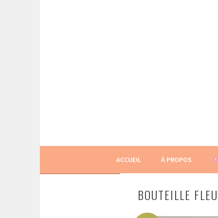
Aller
au
contenu
principal
BOUQUETS LOCAUX ET ÉCO-RESPONSABLE
GINGER FLOWER
ACCUEIL
À PROPOS
BOUTEILLE FLEU