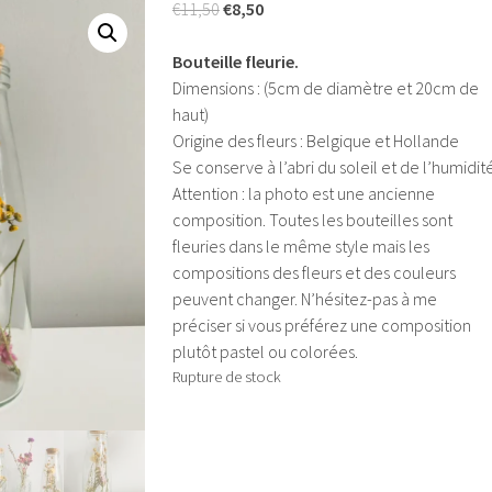
Le
Le
€
11,50
€
8,50
prix
prix
initial
actuel
Bouteille fleurie.
était :
est :
Dimensions : (5cm de diamètre et 20cm de
€11,50.
€8,50.
haut)
Origine des fleurs : Belgique et Hollande
Se conserve à l’abri du soleil et de l’humidité
Attention : la photo est une ancienne
composition. Toutes les bouteilles sont
fleuries dans le même style mais les
compositions des fleurs et des couleurs
peuvent changer. N’hésitez-pas à me
préciser si vous préférez une composition
plutôt pastel ou colorées.
Rupture de stock